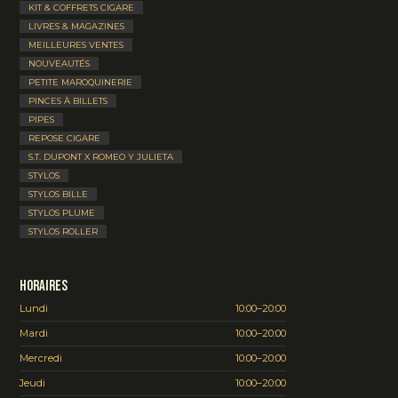
KIT & COFFRETS CIGARE
LIVRES & MAGAZINES
MEILLEURES VENTES
NOUVEAUTÉS
PETITE MAROQUINERIE
PINCES À BILLETS
PIPES
REPOSE CIGARE
S.T. DUPONT X ROMEO Y JULIETA
STYLOS
STYLOS BILLE
STYLOS PLUME
STYLOS ROLLER
Horaires
Lundi
10:00–20:00
Mardi
10:00–20:00
Mercredi
10:00–20:00
Jeudi
10:00–20:00