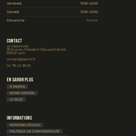
Vendredi
10:00–20:00
Samedi
10:00–20:00
Dimanche
Fermé
Contact
Le Diplomate
99 Rue du Président Édouard Herriot,
69002 Lyon
contact@dplmt.fr
04 78 42 38 05
En savoir plus
À PROPOS
NOTRE HISTOIRE
LE BLOG
Informations
MENTIONS LÉGALES
POLITIQUE DE CONFIDENTIALITÉ