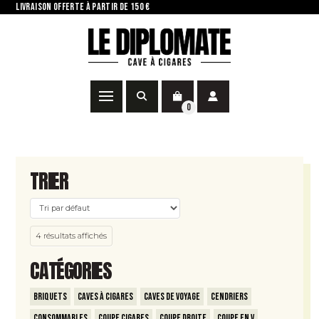
LIVRAISON OFFERTE À PARTIR DE 150 €
0
TRIER
4 résultats affichés
CATÉGORIES
Briquets
Caves à Cigares
Caves de voyage
Cendriers
Consommables
Coupe Cigares
Coupe Droite
Coupe en V