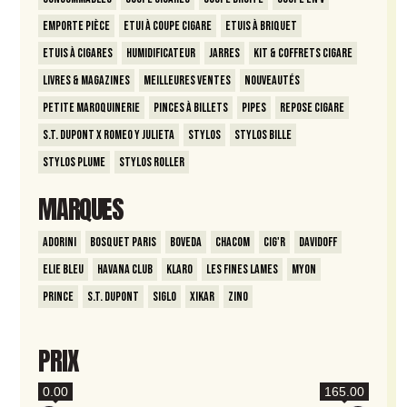
Emporte Pièce
Etui à coupe cigare
Etuis à briquet
Etuis à Cigares
Humidificateur
Jarres
Kit & Coffrets Cigare
Livres & Magazines
Meilleures ventes
Nouveautés
Petite Maroquinerie
Pinces à billets
Pipes
Repose Cigare
S.T. Dupont x Romeo y Julieta
Stylos
Stylos Bille
Stylos Plume
Stylos Roller
MARQUES
Adorini
Bosquet Paris
Boveda
Chacom
Cig'R
Davidoff
Elie Bleu
Havana Club
Klaro
Les Fines Lames
Myon
Prince
S.T. Dupont
Siglo
Xikar
Zino
PRIX
0.00
165.00