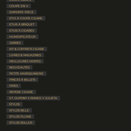
COUPE EN V
EMPORTE PIÈCE
ETUI À COUPE CIGARE
ETUIS À BRIQUET
ETUIS À CIGARES
HUMIDIFICATEUR
JARRES
KIT & COFFRETS CIGARE
LIVRES & MAGAZINES
MEILLEURES VENTES
NOUVEAUTÉS
PETITE MAROQUINERIE
PINCES À BILLETS
PIPES
REPOSE CIGARE
S.T. DUPONT X ROMEO Y JULIETA
STYLOS
STYLOS BILLE
STYLOS PLUME
STYLOS ROLLER