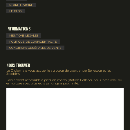
NOTRE HISTOIRE
LE BLOG
Informations
MENTIONS LÉGALES
POLITIQUE DE CONFIDENTIALITÉ
CONDITIONS GÉNÉRALES DE VENTE
Nous Trouver
Le Diplomate vous accueille au cœur de Lyon, entre Bellecour et les
Jacobins.
Facilement accessible à pied, en métro (station Bellecour ou Cordeliers), ou
en voiture avec plusieurs parkings à proximité.