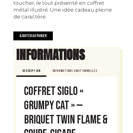
toucher, le tout présenté en coffret
métal illustré. Une idée cadeau pleine
de caractère.
quantité
Ajouter au panier
de
Coffret
INFORMATIONS
Siglo
«
Grumpy
DESCRIPTION
INFORMATIONS ADDITIONNELLES
Cat
»
Coffret Siglo «
Grumpy Cat » —
Briquet Twin Flame &