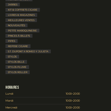
JARRES
KIT & COFFRETS CIGARE
LIVRES & MAGAZINES
MEILLEURES VENTES
NOUVEAUTÉS
PETITE MAROQUINERIE
PINCES À BILLETS
PIPES
REPOSE CIGARE
S.T. DUPONT X ROMEO Y JULIETA
STYLOS
STYLOS BILLE
STYLOS PLUME
STYLOS ROLLER
Horaires
Lundi
10:00–20:00
Mardi
10:00–20:00
Mercredi
10:00–20:00