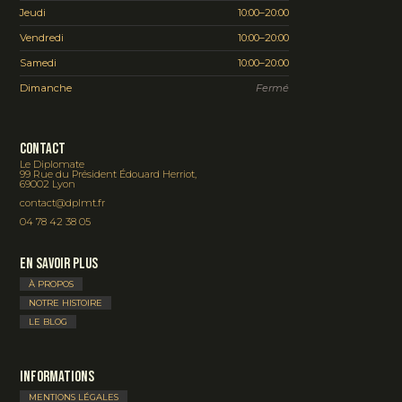
Jeudi
10:00–20:00
Vendredi
10:00–20:00
Samedi
10:00–20:00
Dimanche
Fermé
Contact
Le Diplomate
99 Rue du Président Édouard Herriot,
69002 Lyon
contact@dplmt.fr
04 78 42 38 05
En savoir plus
À PROPOS
NOTRE HISTOIRE
LE BLOG
Informations
MENTIONS LÉGALES