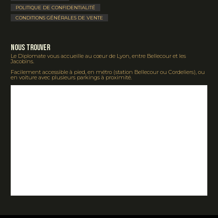
POLITIQUE DE CONFIDENTIALITÉ
CONDITIONS GÉNÉRALES DE VENTE
Nous Trouver
Le Diplomate vous accueille au cœur de Lyon, entre Bellecour et les
Jacobins.
Facilement accessible à pied, en métro (station Bellecour ou Cordeliers), ou
en voiture avec plusieurs parkings à proximité.