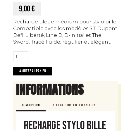
9,00 €
Recharge bleue médium pour stylo bille.
Compatible avec les modèles S.T. Dupont
Défi, Liberté, Line D, D-Initial et The
Sword. Tracé fluide, régulier et élégant.
quantité
de
Recharge
Ajouter au panier
ST
Dupont
INFORMATIONS
Bille
–
Encre
DESCRIPTION
INFORMATIONS ADDITIONNELLES
bleue,
pointe
Recharge Stylo Bille
medium