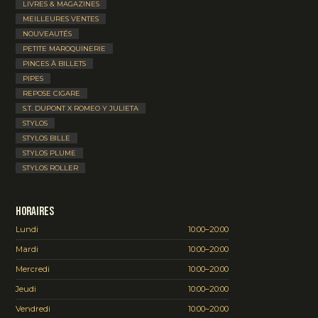
LIVRES & MAGAZINES
MEILLEURES VENTES
NOUVEAUTÉS
PETITE MAROQUINERIE
PINCES À BILLETS
PIPES
REPOSE CIGARE
S.T. DUPONT X ROMEO Y JULIETA
STYLOS
STYLOS BILLE
STYLOS PLUME
STYLOS ROLLER
Horaires
Lundi
10:00–20:00
Mardi
10:00–20:00
Mercredi
10:00–20:00
Jeudi
10:00–20:00
Vendredi
10:00–20:00