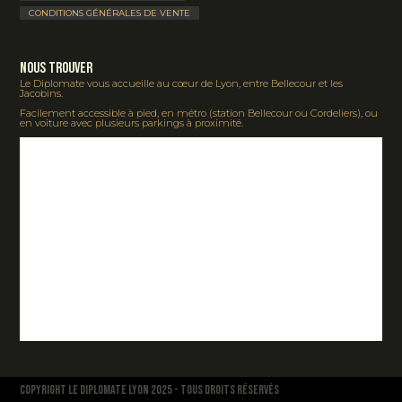
CONDITIONS GÉNÉRALES DE VENTE
Nous Trouver
Le Diplomate vous accueille au cœur de Lyon, entre Bellecour et les
Jacobins.
Facilement accessible à pied, en métro (station Bellecour ou Cordeliers), ou
en voiture avec plusieurs parkings à proximité.
COPYRIGHT LE DIPLOMATE LYON 2025 - TOUS DROITS RÉSERVÉS