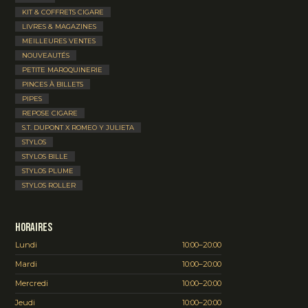
KIT & COFFRETS CIGARE
LIVRES & MAGAZINES
MEILLEURES VENTES
NOUVEAUTÉS
PETITE MAROQUINERIE
PINCES À BILLETS
PIPES
REPOSE CIGARE
S.T. DUPONT X ROMEO Y JULIETA
STYLOS
STYLOS BILLE
STYLOS PLUME
STYLOS ROLLER
Horaires
Lundi
10:00–20:00
Mardi
10:00–20:00
Mercredi
10:00–20:00
Jeudi
10:00–20:00