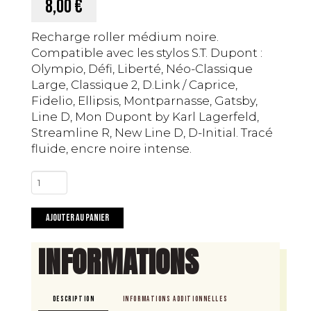
8,00 €
Recharge roller médium noire.
Compatible avec les stylos S.T. Dupont :
Olympio, Défi, Liberté, Néo-Classique
Large, Classique 2, D.Link / Caprice,
Fidelio, Ellipsis, Montparnasse, Gatsby,
Line D, Mon Dupont by Karl Lagerfeld,
Streamline R, New Line D, D-Initial. Tracé
fluide, encre noire intense.
quantité
de
Recharge
Ajouter au panier
Roller
ST
INFORMATIONS
Dupont
–
Encre
DESCRIPTION
INFORMATIONS ADDITIONNELLES
noire,