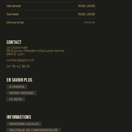
Vendredi
10:00–20:00
Samedi
10:00–20:00
Dimanche
Fermé
Contact
Le Diplomate
99 Rue du Président Édouard Herriot,
69002 Lyon
contact@dplmt.fr
04 78 42 38 05
En savoir plus
À PROPOS
NOTRE HISTOIRE
LE BLOG
Informations
MENTIONS LÉGALES
POLITIQUE DE CONFIDENTIALITÉ