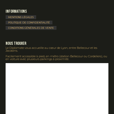
Informations
MENTIONS LÉGALES
POLITIQUE DE CONFIDENTIALITÉ
CONDITIONS GÉNÉRALES DE VENTE
Nous Trouver
Le Diplomate vous accueille au cœur de Lyon, entre Bellecour et les
Jacobins.
Facilement accessible à pied, en métro (station Bellecour ou Cordeliers), ou
en voiture avec plusieurs parkings à proximité.