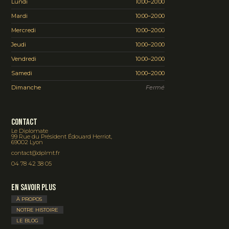
Lundi
10:00–20:00
Mardi
10:00–20:00
Mercredi
10:00–20:00
Jeudi
10:00–20:00
Vendredi
10:00–20:00
Samedi
10:00–20:00
Dimanche
Fermé
Contact
Le Diplomate
99 Rue du Président Édouard Herriot,
69002 Lyon
contact@dplmt.fr
04 78 42 38 05
En savoir plus
À PROPOS
NOTRE HISTOIRE
LE BLOG