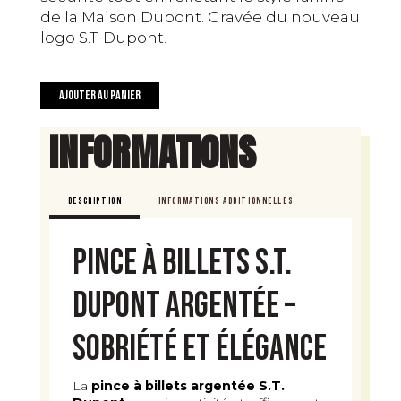
de la Maison Dupont. Gravée du nouveau
logo S.T. Dupont.
quantité
Ajouter au panier
de
Pince
INFORMATIONS
à
billets
S.T.
DESCRIPTION
INFORMATIONS ADDITIONNELLES
Dupont
argentée
Pince à billets S.T.
Dupont argentée –
Sobriété et élégance
La
pince à billets argentée S.T.