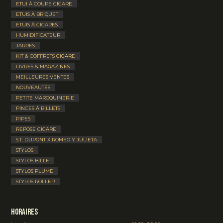
ETUI À COUPE CIGARE
ETUIS À BRIQUET
ETUIS À CIGARES
HUMIDIFICATEUR
JARRES
KIT & COFFRETS CIGARE
LIVRES & MAGAZINES
MEILLEURES VENTES
NOUVEAUTÉS
PETITE MAROQUINERIE
PINCES À BILLETS
PIPES
REPOSE CIGARE
S.T. DUPONT X ROMEO Y JULIETA
STYLOS
STYLOS BILLE
STYLOS PLUME
STYLOS ROLLER
Horaires