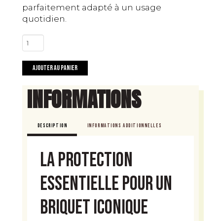
parfaitement adapté à un usage
quotidien.
quantité
de
Etui
Ajouter au panier
à
briquet
INFORMATIONS
Ligne
1
DESCRIPTION
INFORMATIONS ADDITIONNELLES
La protection
essentielle pour un
briquet iconique