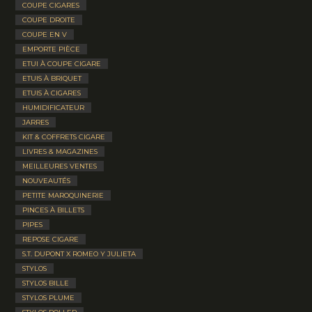
COUPE CIGARES
COUPE DROITE
COUPE EN V
EMPORTE PIÈCE
ETUI À COUPE CIGARE
ETUIS À BRIQUET
ETUIS À CIGARES
HUMIDIFICATEUR
JARRES
KIT & COFFRETS CIGARE
LIVRES & MAGAZINES
MEILLEURES VENTES
NOUVEAUTÉS
PETITE MAROQUINERIE
PINCES À BILLETS
PIPES
REPOSE CIGARE
S.T. DUPONT X ROMEO Y JULIETA
STYLOS
STYLOS BILLE
STYLOS PLUME