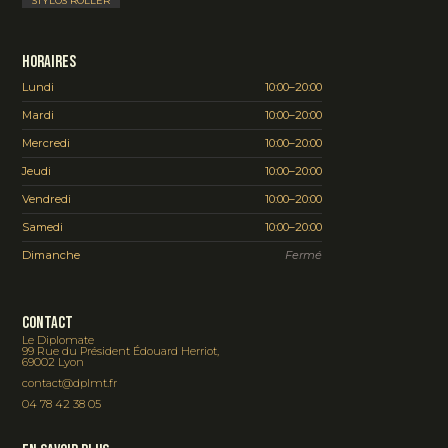
STYLOS ROLLER
Horaires
Lundi
10:00–20:00
Mardi
10:00–20:00
Mercredi
10:00–20:00
Jeudi
10:00–20:00
Vendredi
10:00–20:00
Samedi
10:00–20:00
Dimanche
Fermé
Contact
Le Diplomate
99 Rue du Président Édouard Herriot,
69002 Lyon
contact@dplmt.fr
04 78 42 38 05