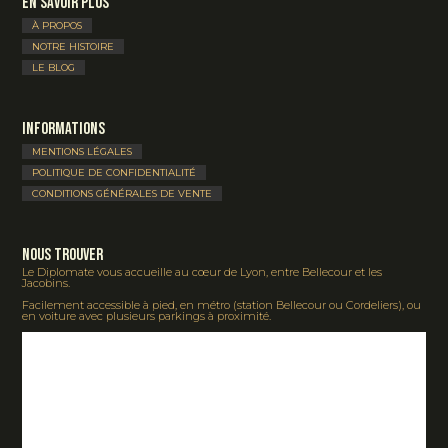
En savoir plus
À PROPOS
NOTRE HISTOIRE
LE BLOG
Informations
MENTIONS LÉGALES
POLITIQUE DE CONFIDENTIALITÉ
CONDITIONS GÉNÉRALES DE VENTE
Nous Trouver
Le Diplomate vous accueille au cœur de Lyon, entre Bellecour et les
Jacobins.
Facilement accessible à pied, en métro (station Bellecour ou Cordeliers), ou
en voiture avec plusieurs parkings à proximité.