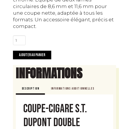
circulaires de 8,6 mm et 11,6 mm pour
une coupe nette, adaptée à tous les
formats. Un accessoire élégant, précis et
compact.
quantité
de
Double
Ajouter au panier
puncher
S.T.
INFORMATIONS
Dupont
–
Argenté
DESCRIPTION
INFORMATIONS ADDITIONNELLES
Coupe-cigare S.T.
Dupont Double