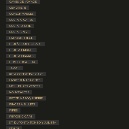
CAVES DE VOYAGE
CENDRIERS
CONSOMMABLES
COUPE CIGARES
COUPE DROITE
COUPE EN V
EMPORTE PIÈCE
ETUI À COUPE CIGARE
ETUIS À BRIQUET
ETUIS À CIGARES
HUMIDIFICATEUR
JARRES
KIT & COFFRETS CIGARE
LIVRES & MAGAZINES
MEILLEURES VENTES
NOUVEAUTÉS
PETITE MAROQUINERIE
PINCES À BILLETS
PIPES
REPOSE CIGARE
S.T. DUPONT X ROMEO Y JULIETA
STYLOS