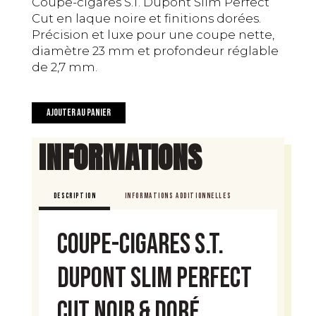
Coupe-cigares S.T. Dupont Slim Perfect
Cut en laque noire et finitions dorées.
Précision et luxe pour une coupe nette,
diamètre 23 mm et profondeur réglable
de 2,7 mm.
quantité
Ajouter au panier
de
Coupe-
INFORMATIONS
cigares
S.T.
Dupont
DESCRIPTION
INFORMATIONS ADDITIONNELLES
Slim
Noir
Coupe-cigares S.T.
&
Doré
Dupont Slim Perfect
Cut Noir & Doré