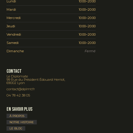
Lundi
10:00–20:00
Mardi
10:00–20:00
Mercredi
10:00–20:00
Jeudi
10:00–20:00
Vendredi
10:00–20:00
Samedi
10:00–20:00
Dimanche
Fermé
Contact
Le Diplomate
99 Rue du Président Édouard Herriot,
69002 Lyon
contact@dplmt.fr
04 78 42 38 05
En savoir plus
À PROPOS
NOTRE HISTOIRE
LE BLOG