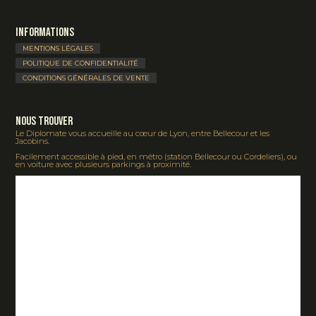
Informations
MENTIONS LÉGALES
POLITIQUE DE CONFIDENTIALITÉ
CONDITIONS GÉNÉRALES DE VENTE
Nous Trouver
Le Diplomate vous accueille au cœur de Lyon, entre Bellecour et les
Jacobins.
Facilement accessible à pied, en métro (station Bellecour ou Cordeliers), ou
en voiture avec plusieurs parkings à proximité.