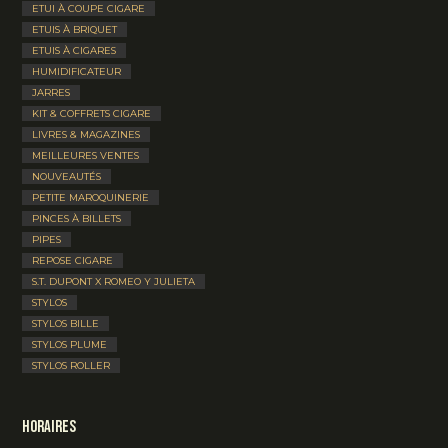
ETUI À COUPE CIGARE
ETUIS À BRIQUET
ETUIS À CIGARES
HUMIDIFICATEUR
JARRES
KIT & COFFRETS CIGARE
LIVRES & MAGAZINES
MEILLEURES VENTES
NOUVEAUTÉS
PETITE MAROQUINERIE
PINCES À BILLETS
PIPES
REPOSE CIGARE
S.T. DUPONT X ROMEO Y JULIETA
STYLOS
STYLOS BILLE
STYLOS PLUME
STYLOS ROLLER
Horaires