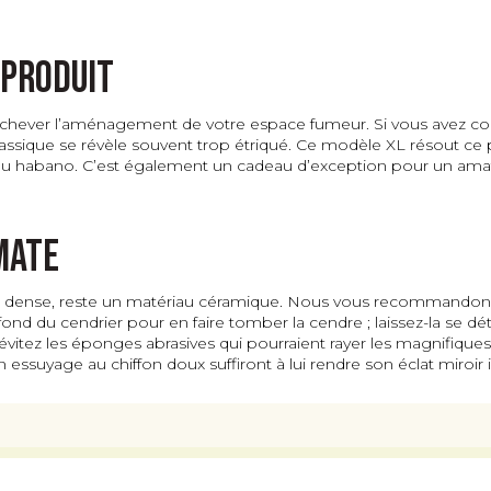
 produit
arachever l’aménagement de votre espace fumeur. Si vous avez c
classique se révèle souvent trop étriqué. Ce modèle XL résout c
du habano. C’est également un cadeau d’exception pour un amateu
mate
et dense, reste un matériau céramique. Nous vous recommandons 
 fond du cendrier pour en faire tomber la cendre ; laissez-la se 
, évitez les éponges abrasives qui pourraient rayer les magnifiqu
n essuyage au chiffon doux suffiront à lui rendre son éclat miroi