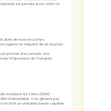
réceptacle est pensée pour créer un
est doté de trois encoches
les cigares ne risquent de se toucher.
 cuve permet d’accumuler une
 jamais l’impression de manquer
ids excédant les 3 kilos (3050
té inébranlable. Il ne glissera pas
m) en font un véritable bassin capable