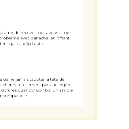
outume de recevoir ou si vous aimez
e problème avec panache, en offrant
r qui « a déjà tout ».
de ne jamais tapoter la tête de
détacher naturellement par une légère
es dorures du motif Cohiba. Un simple
r incomparable.