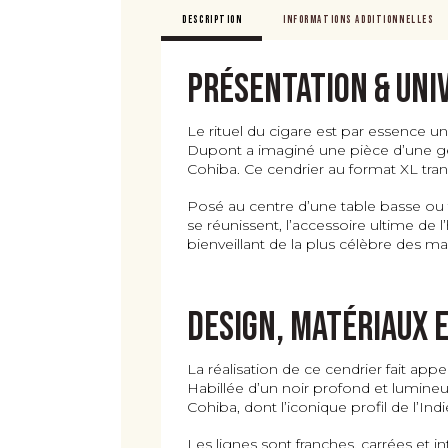
DESCRIPTION
INFORMATIONS ADDITIONNELLES
Présentation & uni
Le rituel du cigare est par essence u
Dupont a imaginé une pièce d’une géné
Cohiba. Ce cendrier au format XL tra
Posé au centre d’une table basse ou t
se réunissent, l’accessoire ultime de 
bienveillant de la plus célèbre des m
Design, matériaux e
La réalisation de ce cendrier fait app
Habillée d’un noir profond et lumine
Cohiba, dont l’iconique profil de l’Ind
Les lignes sont franches, carrées et i