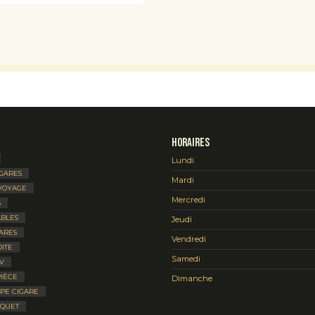
Horaires
Lundi
IGARES
Mardi
VOYAGE
Mercredi
S
BLES
Jeudi
ARES
Vendredi
ITE
Samedi
V
IÈCE
Dimanche
UPE CIGARE
IQUET