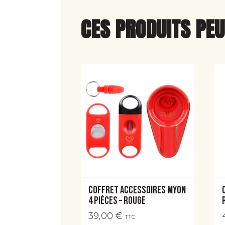
CES PRODUITS PE
Coffret accessoires Myon
4 pièces – Rouge
39,00
€
TTC