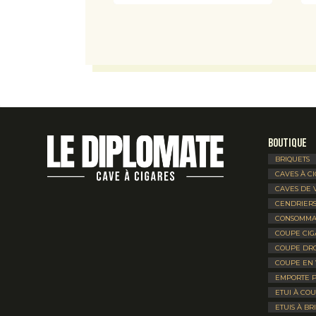
Boutique
BRIQUETS
CAVES À C
CAVES DE 
CENDRIER
CONSOMMA
COUPE CIG
COUPE DRO
COUPE EN 
EMPORTE P
ETUI À CO
ETUIS À BR