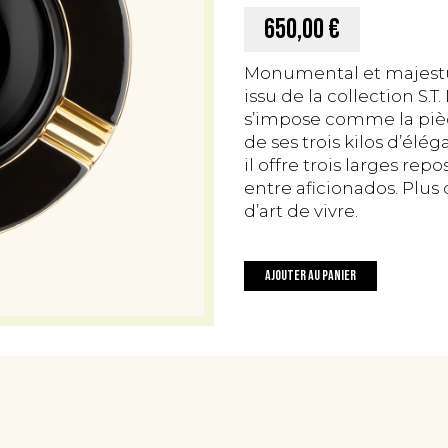
650,00 €
Monumental et majestu
issu de la collection S
s’impose comme la pièc
de ses trois kilos d’élég
il offre trois larges rep
entre aficionados. Plus 
d’art de vivre.
quantité
Ajouter au panier
de
Cendrier
XL
en
Porcelaine
S.T.
Dupont