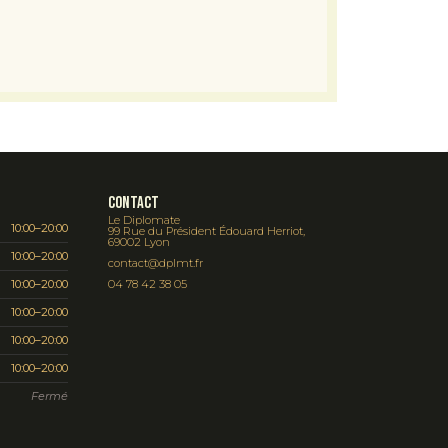
Contact
Le Diplomate
10:00–20:00
99 Rue du Président Édouard Herriot,
69002 Lyon
10:00–20:00
contact@dplmt.fr
10:00–20:00
04 78 42 38 05
10:00–20:00
10:00–20:00
10:00–20:00
Fermé