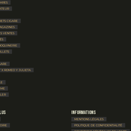
GARES
ATEUR
RETS CIGARE
MAGAZINES
S VENTES
ÉS
ROQUINERIE
ILLETS
GARE
T X ROMEO Y JULIETA
LE
UME
LLER
lus
Informations
MENTIONS LÉGALES
TOIRE
POLITIQUE DE CONFIDENTIALITÉ