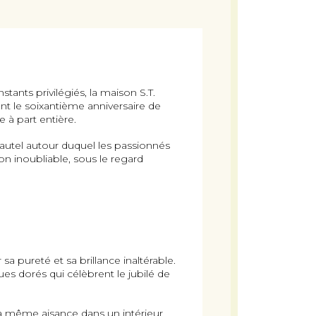
ants privilégiés, la maison S.T.
nt le soixantième anniversaire de
 à part entière.
’autel autour duquel les passionnés
ion inoubliable, sous le regard
sa pureté et sa brillance inaltérable.
s dorés qui célèbrent le jubilé de
 la même aisance dans un intérieur