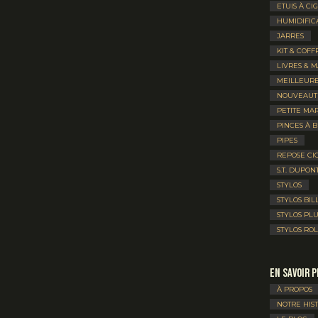
ETUIS À CI
HUMIDIFIC
JARRES
KIT & COFF
LIVRES & 
MEILLEURE
NOUVEAUT
PETITE MA
PINCES À B
PIPES
REPOSE CI
S.T. DUPON
STYLOS
STYLOS BIL
STYLOS PL
STYLOS RO
En savoir p
À PROPOS
NOTRE HIS