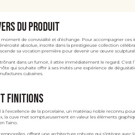
-
Édition
60ème
vers du produit
Anniversaire
Cohiba.
n moment de convivialité et d’échange. Pour accompagner ces inst
rosité absolue, inscrite dans la prestigieuse collection célébra
nscende sa vocation première pour devenir une œuvre sculpturale
rônant dans un fumoir, il attire immédiatement le regard. C’est l
l’hôte qui souhaite offrir à ses invités une expérience de dégustat
anufactures cubaines.
t finitions
el à l’excellence de la porcelaine, un matériau noble reconnu pour 
ux, la cuve met somptueusement en valeur les éléments graphique
ien Taino.
ntemporelles, offrant une architecture robuste qui s’intègre avec