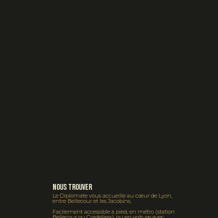
Nous Trouver
Le Diplomate vous accueille au cœur de Lyon,
entre Bellecour et les Jacobins.
Facilement accessible à pied, en métro (station
Bellecour ou Cordeliers), ou en voiture avec