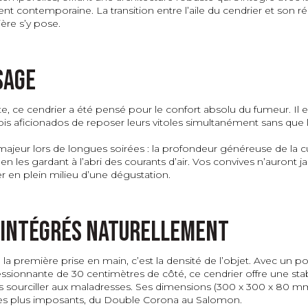
t contemporaine. La transition entre l’aile du cendrier et son 
ière s’y pose.
sage
, ce cendrier a été pensé pour le confort absolu du fumeur. Il 
ois aficionados de reposer leurs vitoles simultanément sans que 
 majeur lors de longues soirées : la profondeur généreuse de la
en les gardant à l’abri des courants d’air. Vos convives n’auront
er en plein milieu d’une dégustation.
 intégrés naturellement
a première prise en main, c’est la densité de l’objet. Avec un po
nnante de 30 centimètres de côté, ce cendrier offre une stabili
ans sourciller aux maladresses. Ses dimensions (300 x 300 x 80 m
 les plus imposants, du Double Corona au Salomon.