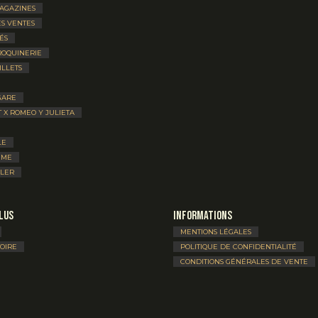
MAGAZINES
S VENTES
ÉS
ROQUINERIE
ILLETS
GARE
T X ROMEO Y JULIETA
LE
UME
LLER
lus
Informations
MENTIONS LÉGALES
TOIRE
POLITIQUE DE CONFIDENTIALITÉ
CONDITIONS GÉNÉRALES DE VENTE