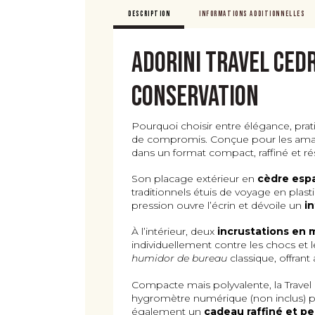
DESCRIPTION
INFORMATIONS ADDITIONNELLES
Adorini Travel Cedr
conservation
Pourquoi choisir entre élégance, prati
de compromis. Conçue pour les amate
dans un format compact, raffiné et r
Son placage extérieur en
cèdre esp
traditionnels étuis de voyage en plas
pression ouvre l’écrin et dévoile un
i
À l’intérieur, deux
incrustations en
individuellement contre les chocs et
humidor de bureau
classique, offrant
Compacte mais polyvalente, la Travel
hygromètre numérique (non inclus) po
également un
cadeau raffiné et p