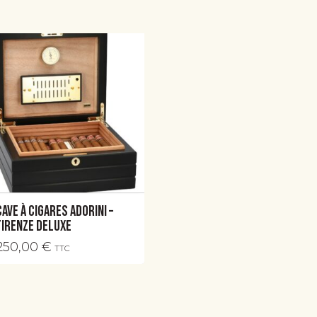
Cave à cigares Adorini –
Firenze Deluxe
250,00
€
TTC