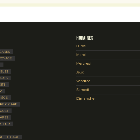
Horaires
Lundi
IGARES
Mardi
VOYAGE
Mercredi
S
BLES
Jeudi
ARES
Vendredi
ITE
Samedi
V
IÈCE
Dimanche
UPE CIGARE
IQUET
GARES
ATEUR
RETS CIGARE