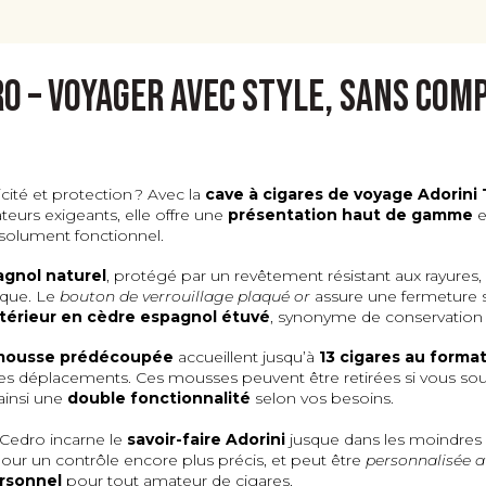
o – Voyager avec style, sans com
cité et protection ? Avec la
cave à cigares de voyage Adorini
urs exigeants, elle offre une
présentation haut de gamme
e
ésolument fonctionnel.
agnol naturel
, protégé par un revêtement résistant aux rayure
tique. Le
bouton de verrouillage plaqué or
assure une fermeture s
ntérieur en cèdre espagnol étuvé
, synonyme de conservation p
 mousse prédécoupée
accueillent jusqu’à
13 cigares au forma
 les déplacements. Ces mousses peuvent être retirées si vous sou
 ainsi une
double fonctionnalité
selon vos besoins.
 Cedro incarne le
savoir-faire Adorini
jusque dans les moindres d
ur un contrôle encore plus précis, et peut être
personnalisée 
ersonnel
pour tout amateur de cigares.