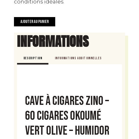
conditions idéales.
quantité
Ajouter au panier
de
Cave
INFORMATIONS
à
Cigares
Zino
DESCRIPTION
INFORMATIONS ADDITIONNELLES
-
60
Cigares
Okoumé
Vert
Cave à Cigares Zino –
Olive
60 Cigares Okoumé
Vert Olive – Humidor