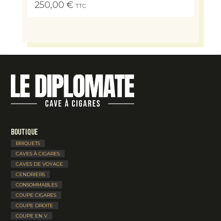
250,00
€
TTC
Boutique
BRIQUETS
CAVES À CIGARES
CAVES DE VOYAGE
CENDRIERS
CONSOMMABLES
COUPE CIGARES
COUPE DROITE
COUPE EN V