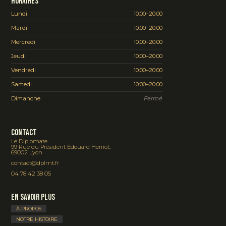
Horaires
Lundi
10:00–20:00
Mardi
10:00–20:00
Mercredi
10:00–20:00
Jeudi
10:00–20:00
Vendredi
10:00–20:00
Samedi
10:00–20:00
Dimanche
Fermé
Contact
Le Diplomate
99 Rue du Président Édouard Herriot,
69002 Lyon
contact@dplmt.fr
04 78 42 38 05
En savoir plus
À PROPOS
NOTRE HISTOIRE