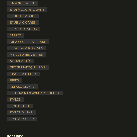
EMPORTE PIÈCE
ETUI À COUPE CIGARE
ETUIS À BRIQUET
ETUIS À CIGARES
HUMIDIFICATEUR
JARRES
KIT & COFFRETS CIGARE
LIVRES & MAGAZINES
MEILLEURES VENTES
NOUVEAUTÉS
PETITE MAROQUINERIE
PINCES À BILLETS
PIPES
REPOSE CIGARE
S.T. DUPONT X ROMEO Y JULIETA
STYLOS
STYLOS BILLE
STYLOS PLUME
STYLOS ROLLER