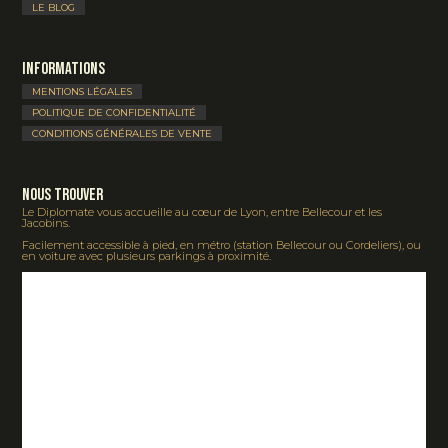
LE BLOG
Informations
MENTIONS LÉGALES
POLITIQUE DE CONFIDENTIALITÉ
CONDITIONS GÉNÉRALES DE VENTE
Nous Trouver
Le Diplomate vous accueille au cœur de Lyon, entre Bellecour et les
Jacobins.
Facilement accessible à pied, en métro (station Bellecour ou Cordeliers), ou
en voiture avec plusieurs parkings à proximité.