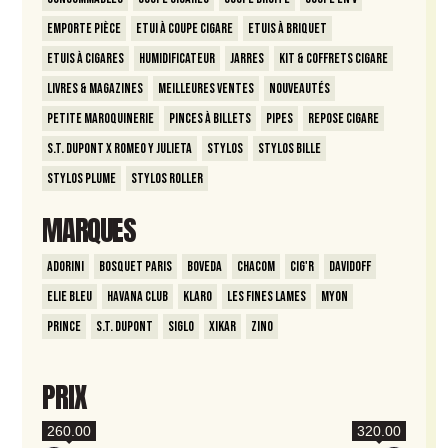
Emporte Pièce
Etui à coupe cigare
Etuis à briquet
Etuis à Cigares
Humidificateur
Jarres
Kit & Coffrets Cigare
Livres & Magazines
Meilleures ventes
Nouveautés
Petite Maroquinerie
Pinces à billets
Pipes
Repose Cigare
S.T. Dupont x Romeo y Julieta
Stylos
Stylos Bille
Stylos Plume
Stylos Roller
MARQUES
Adorini
Bosquet Paris
Boveda
Chacom
Cig'R
Davidoff
Elie Bleu
Havana Club
Klaro
Les Fines Lames
Myon
Prince
S.T. Dupont
Siglo
Xikar
Zino
PRIX
260.00
320.00