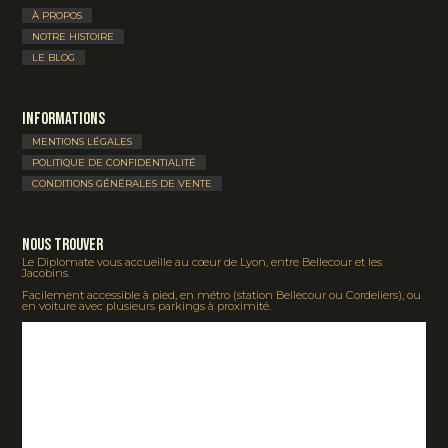
À PROPOS
NOTRE HISTOIRE
LE BLOG
Informations
MENTIONS LÉGALES
POLITIQUE DE CONFIDENTIALITÉ
CONDITIONS GÉNÉRALES DE VENTE
Nous Trouver
Le Diplomate vous accueille au cœur de Lyon, entre Bellecour et les
Jacobins.
Facilement accessible à pied, en métro (station Bellecour ou Cordeliers), ou
en voiture avec plusieurs parkings à proximité.