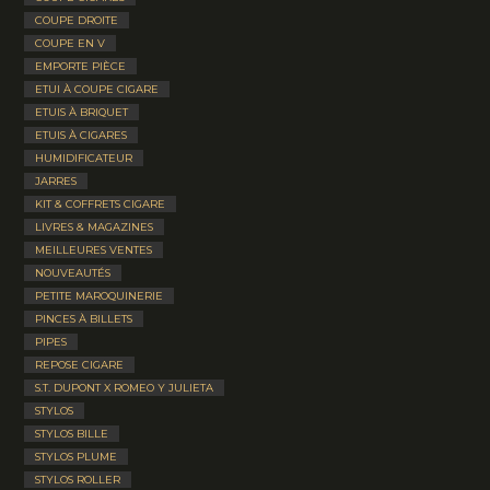
COUPE DROITE
COUPE EN V
EMPORTE PIÈCE
ETUI À COUPE CIGARE
ETUIS À BRIQUET
ETUIS À CIGARES
HUMIDIFICATEUR
JARRES
KIT & COFFRETS CIGARE
LIVRES & MAGAZINES
MEILLEURES VENTES
NOUVEAUTÉS
PETITE MAROQUINERIE
PINCES À BILLETS
PIPES
REPOSE CIGARE
S.T. DUPONT X ROMEO Y JULIETA
STYLOS
STYLOS BILLE
STYLOS PLUME
STYLOS ROLLER