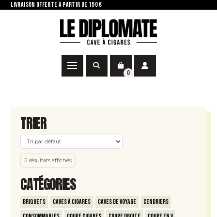
LIVRAISON OFFERTE À PARTIR DE 150 €
0
TRIER
5 résultats affichés
CATÉGORIES
Briquets
Caves à Cigares
Caves de voyage
Cendriers
Consommables
Coupe Cigares
Coupe Droite
Coupe en V