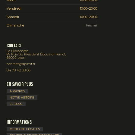
Vendredi
10:00–20:00
Samedi
10:00–20:00
Dimanche
Fermé
Contact
Le Diplomate
99 Rue du Président Édouard Herriot,
69002 Lyon
contact@dplmt.fr
04 78 42 38 05
En savoir plus
À PROPOS
NOTRE HISTOIRE
LE BLOG
Informations
MENTIONS LÉGALES