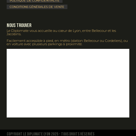
POLITIQUE DE CONFIDENTIALITÉ
CONDITIONS GÉNÉRALES DE VENTE
Nous Trouver
Le Diplomate vous accueille au cœur de Lyon, entre Bellecour et les
Jacobins.
Facilement accessible à pied, en métro (station Bellecour ou Cordeliers), ou
en voiture avec plusieurs parkings à proximité.
COPYRIGHT LE DIPLOMATE LYON 2025 - TOUS DROITS RÉSERVÉS