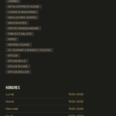
JARRES
KIT & COFFRETS CIGARE
LIVRES & MAGAZINES
MEILLEURES VENTES
NOUVEAUTÉS
PETITE MAROQUINERIE
PINCES À BILLETS
PIPES
REPOSE CIGARE
S.T. DUPONT X ROMEO Y JULIETA
STYLOS
STYLOS BILLE
STYLOS PLUME
STYLOS ROLLER
Horaires
Lundi
10:00–20:00
Mardi
10:00–20:00
Mercredi
10:00–20:00
Jeudi
10:00–20:00