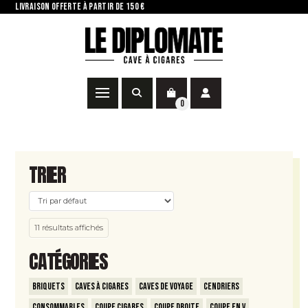
LIVRAISON OFFERTE À PARTIR DE 150 €
0
TRIER
11 résultats affichés
CATÉGORIES
Briquets
Caves à Cigares
Caves de voyage
Cendriers
Consommables
Coupe Cigares
Coupe Droite
Coupe en V