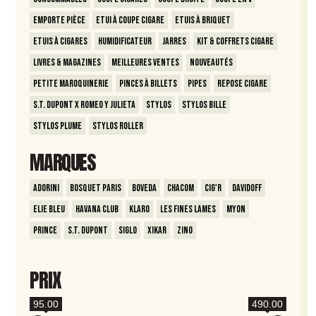
Emporte Pièce
Etui à coupe cigare
Etuis à briquet
Etuis à Cigares
Humidificateur
Jarres
Kit & Coffrets Cigare
Livres & Magazines
Meilleures ventes
Nouveautés
Petite Maroquinerie
Pinces à billets
Pipes
Repose Cigare
S.T. Dupont x Romeo y Julieta
Stylos
Stylos Bille
Stylos Plume
Stylos Roller
MARQUES
Adorini
Bosquet Paris
Boveda
Chacom
Cig'R
Davidoff
Elie Bleu
Havana Club
Klaro
Les Fines Lames
Myon
Prince
S.T. Dupont
Siglo
Xikar
Zino
PRIX
95.00
490.00