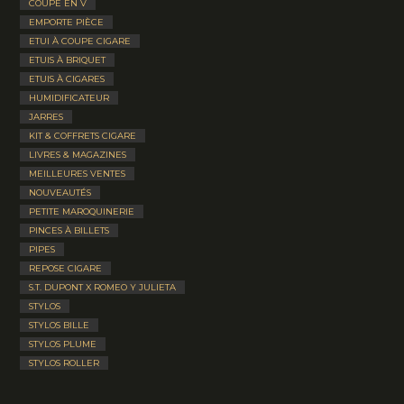
COUPE EN V
EMPORTE PIÈCE
ETUI À COUPE CIGARE
ETUIS À BRIQUET
ETUIS À CIGARES
HUMIDIFICATEUR
JARRES
KIT & COFFRETS CIGARE
LIVRES & MAGAZINES
MEILLEURES VENTES
NOUVEAUTÉS
PETITE MAROQUINERIE
PINCES À BILLETS
PIPES
REPOSE CIGARE
S.T. DUPONT X ROMEO Y JULIETA
STYLOS
STYLOS BILLE
STYLOS PLUME
STYLOS ROLLER