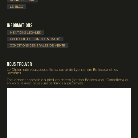
NOTRE HISTOIRE
LE BLOG
Informations
MENTIONS LÉGALES
POLITIQUE DE CONFIDENTIALITÉ
CONDITIONS GÉNÉRALES DE VENTE
Nous Trouver
Le Diplomate vous accueille au cœur de Lyon, entre Bellecour et les
Jacobins.
Facilement accessible à pied, en métro (station Bellecour ou Cordeliers), ou
en voiture avec plusieurs parkings à proximité.