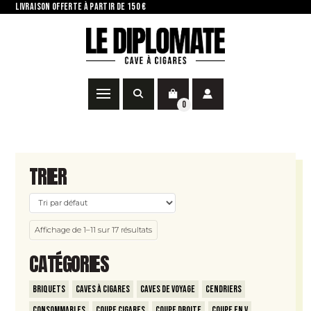
LIVRAISON OFFERTE À PARTIR DE 150 €
0
TRIER
Affichage de 1–11 sur 17 résultats
CATÉGORIES
Briquets
Caves à Cigares
Caves de voyage
Cendriers
Consommables
Coupe Cigares
Coupe Droite
Coupe en V