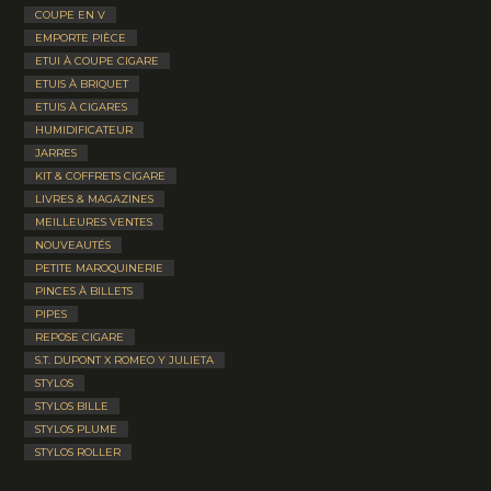
COUPE EN V
EMPORTE PIÈCE
ETUI À COUPE CIGARE
ETUIS À BRIQUET
ETUIS À CIGARES
HUMIDIFICATEUR
JARRES
KIT & COFFRETS CIGARE
LIVRES & MAGAZINES
MEILLEURES VENTES
NOUVEAUTÉS
PETITE MAROQUINERIE
PINCES À BILLETS
PIPES
REPOSE CIGARE
S.T. DUPONT X ROMEO Y JULIETA
STYLOS
STYLOS BILLE
STYLOS PLUME
STYLOS ROLLER