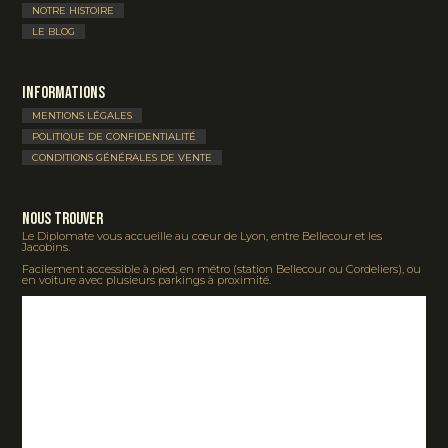
NOTRE HISTOIRE
LE BLOG
Informations
MENTIONS LÉGALES
POLITIQUE DE CONFIDENTIALITÉ
CONDITIONS GÉNÉRALES DE VENTE
Nous Trouver
Le Diplomate vous accueille au cœur de Lyon, entre Bellecour et les
Jacobins.
Facilement accessible à pied, en métro (station Bellecour ou Cordeliers), ou
en voiture avec plusieurs parkings à proximité.