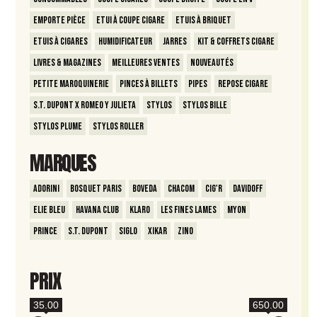
Emporte Pièce
Etui à coupe cigare
Etuis à briquet
Etuis à Cigares
Humidificateur
Jarres
Kit & Coffrets Cigare
Livres & Magazines
Meilleures ventes
Nouveautés
Petite Maroquinerie
Pinces à billets
Pipes
Repose Cigare
S.T. Dupont x Romeo y Julieta
Stylos
Stylos Bille
Stylos Plume
Stylos Roller
MARQUES
Adorini
Bosquet Paris
Boveda
Chacom
Cig'R
Davidoff
Elie Bleu
Havana Club
Klaro
Les Fines Lames
Myon
Prince
S.T. Dupont
Siglo
Xikar
Zino
PRIX
35.00
650.00