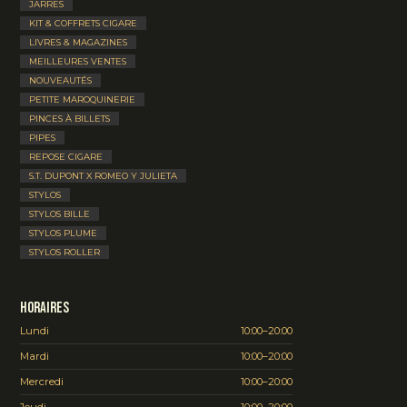
JARRES
KIT & COFFRETS CIGARE
LIVRES & MAGAZINES
MEILLEURES VENTES
NOUVEAUTÉS
PETITE MAROQUINERIE
PINCES À BILLETS
PIPES
REPOSE CIGARE
S.T. DUPONT X ROMEO Y JULIETA
STYLOS
STYLOS BILLE
STYLOS PLUME
STYLOS ROLLER
Horaires
Lundi
10:00–20:00
Mardi
10:00–20:00
Mercredi
10:00–20:00
Jeudi
10:00–20:00