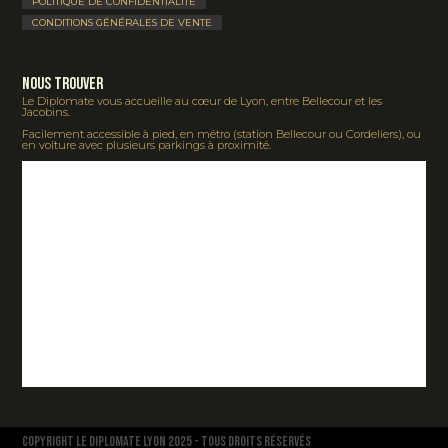
POLITIQUE DE CONFIDENTIALITÉ
CONDITIONS GÉNÉRALES DE VENTE
Nous Trouver
Le Diplomate vous accueille au cœur de Lyon, entre Bellecour et les
Jacobins.
Facilement accessible à pied, en métro (station Bellecour ou Cordeliers), ou
en voiture avec plusieurs parkings à proximité.
COPYRIGHT LE DIPLOMATE LYON 2025 - TOUS DROITS RÉSERVÉS