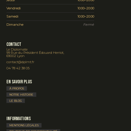
Vendredi
10:00–20:00
Samedi
10:00–20:00
Dimanche
Fermé
Contact
Le Diplomate
99 Rue du Président Édouard Herriot,
69002 Lyon
contact@dplmt.fr
04 78 42 38 05
En savoir plus
À PROPOS
NOTRE HISTOIRE
LE BLOG
Informations
MENTIONS LÉGALES